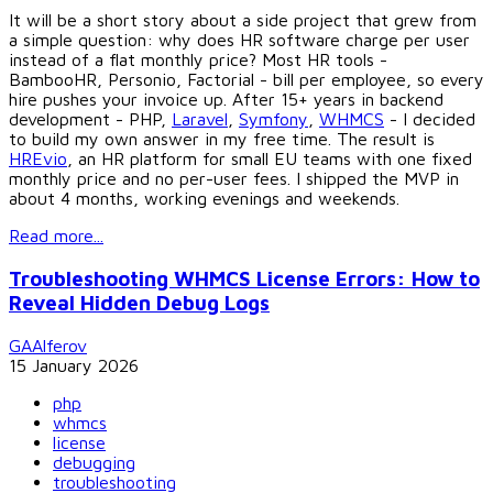
It will be a short story about a side project that grew from
a simple question: why does HR software charge per user
instead of a flat monthly price? Most HR tools -
BambooHR, Personio, Factorial - bill per employee, so every
hire pushes your invoice up. After 15+ years in backend
development - PHP,
Laravel
,
Symfony
,
WHMCS
- I decided
to build my own answer in my free time. The result is
HREvio
, an HR platform for small EU teams with one fixed
monthly price and no per-user fees. I shipped the MVP in
about 4 months, working evenings and weekends.
Read more...
Troubleshooting WHMCS License Errors: How to
Reveal Hidden Debug Logs
GAAlferov
15 January 2026
php
whmcs
license
debugging
troubleshooting