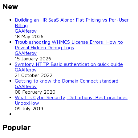
New
Building an HR SaaS Alone: Flat Pricing vs Per-User
Billing
GAAlferov
18 May 2026
Troubleshooting WHMCS License Errors: How to
Reveal Hidden Debug Logs
GAAlferov
15 January 2026
Symfony HTTP Basic authentication quick guide
GAAlferov
21 October 2022
Getting to know the Domain Connect standard
GAAlferov
08 February 2020
What is CyberSecurity, Definitions, Best practices
UnboxHow
09 July 2019
Popular