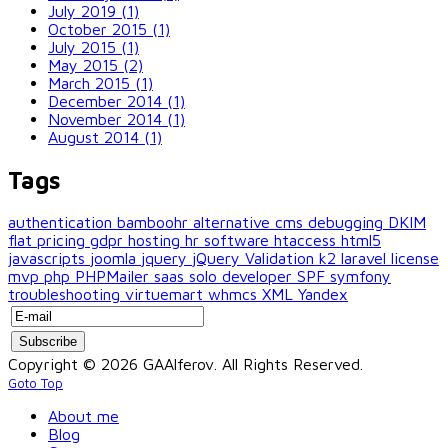
July 2019 (1)
October 2015 (1)
July 2015 (1)
May 2015 (2)
March 2015 (1)
December 2014 (1)
November 2014 (1)
August 2014 (1)
Tags
authentication
bamboohr alternative
cms
debugging
DKIM
flat pricing
gdpr
hosting
hr software
htaccess
html5
javascripts
joomla
jquery
jQuery Validation
k2
laravel
license
mvp
php
PHPMailer
saas
solo developer
SPF
symfony
troubleshooting
virtuemart
whmcs
XML
Yandex
Copyright © 2026 GAAlferov. All Rights Reserved.
Goto Top
About me
Blog