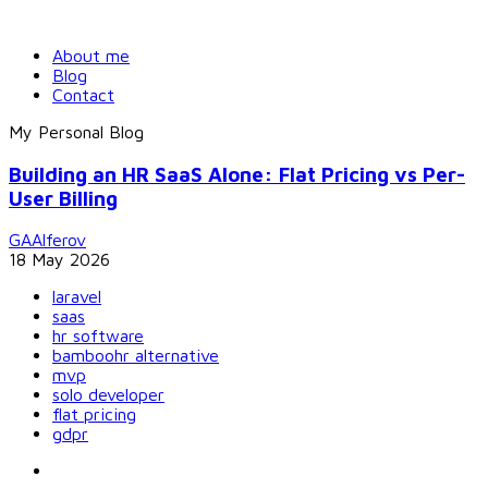
About me
Blog
Contact
My Personal Blog
Building an HR SaaS Alone: Flat Pricing vs Per-
User Billing
GAAlferov
18 May 2026
laravel
saas
hr software
bamboohr alternative
mvp
solo developer
flat pricing
gdpr